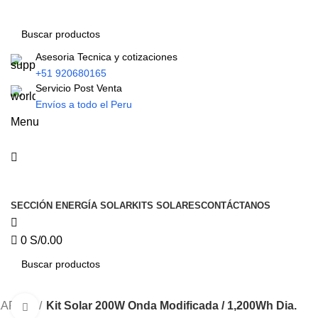
0
Asesoria Tecnica y cotizaciones
+51 920680165
Servicio Post Venta
Envíos a todo el Peru
Menu
Tienda Solar
SECCIÓN ENERGÍA SOLAR
KITS SOLARES
CONTÁCTANOS
0
S/
0.00
LARES
Kit Solar 200W Onda Modificada / 1,200Wh Dia.
Click to enlarge