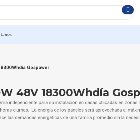
ctanos
V 18300Whdía Gospower
000W 48V 18300Whdía Gos
tema independiente para su instalación en casas ubicadas en zona
 horas diurnas. La energía de los paneles será aprovechada al máxi
 las demandas energéticas de una familia promedio sin la necesidad