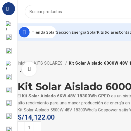
Tienda Solar
Sección Energía Solar
Kits Solares
Contá
Inicio
KITS SOLARES
Kit Solar Aislado 6000W 48
Click to enlarge
Kit Solar Aislado 6
El
Kit Solar Aislado 6KW 48V 18300Wh GPEO
es un sis
alto rendimiento para una mayor producción de energía en
Kit Solar Aislado 5500W 48V 18300Whdía Gospower satisface
S/
14,122.00