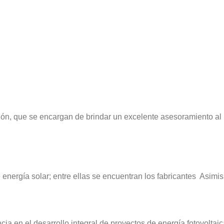
ción, que se encargan de brindar un excelente asesoramiento al
nergía solar; entre ellas se encuentran los fabricantes Asimi
en el desarrollo integral de proyectos de energía fotovoltaic