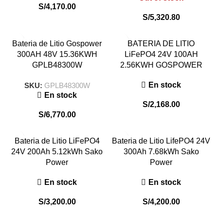
S/
4,170.00
S/
5,320.80
Bateria de Litio Gospower
BATERIA DE LITIO
300AH 48V 15.36KWH
LiFePO4 24V 100AH
GPLB48300W
2.56KWH GOSPOWER
En stock
SKU:
GPLB48300W
En stock
S/
2,168.00
S/
6,770.00
Bateria de Litio LiFePO4
Bateria de Litio LifePO4 24V
24V 200Ah 5.12kWh Sako
300Ah 7.68kWh Sako
Power
Power
En stock
En stock
S/
3,200.00
S/
4,200.00