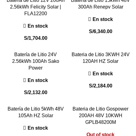
Batería de Litio 12V 200Ah
Batería de Litio 15kWh 48V
2.56kWh Felicity Solar |
300Ah Renepv Solar
FLA12200
En stock
En stock
S/
6,340.00
S/
1,704.00
Batería de Litio 24V
Bateria de Litio 3KWH 24V
2.56kWh 100Ah Sako
120AH HZ Solar
Power
En stock
En stock
S/
2,184.00
S/
2,132.00
Batería de Litio 5kWh 48V
Bateria de Litio Gospower
105Ah HZ Solar
200AH 48V 10KWH
GPLB48200M
En stock
Out of stock