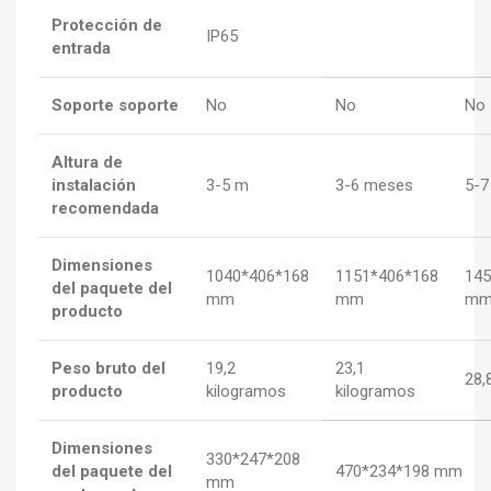
Protección de
IP65
entrada
Soporte soporte
No
No
No
Altura de
instalación
3-5 m
3-6 meses
5-7
recomendada
Dimensiones
1040*406*168
1151*406*168
145
del paquete del
mm
mm
m
producto
Peso bruto del
19,2
23,1
28,
producto
kilogramos
kilogramos
Dimensiones
330*247*208
del paquete del
470*234*198 mm
mm