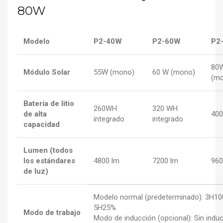
80W
Modelo
P2-40W
P2-60W
P2
80
Módulo Solar
55W (mono)
60 W (mono)
(mo
Batería de litio
260WH
320 WH
de alta
400
integrado
integrado
capacidad
Lumen (todos
los estándares
4800 lm
7200 lm
960
de luz)
Modelo normal (predeterminado): 3H1
5H25%
Modo de trabajo
Modo de inducción (opcional): Sin induc