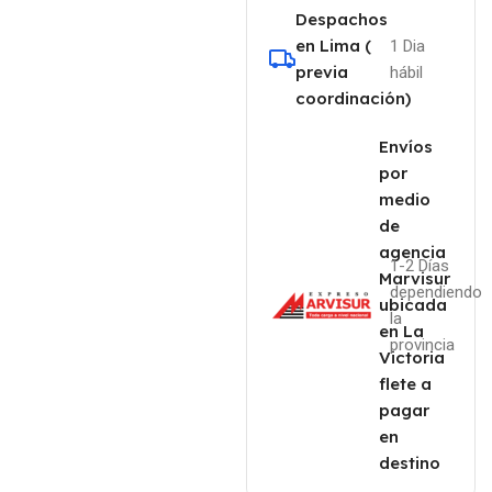
Despachos
en Lima (
1 Dia
previa
hábil
coordinación)
Envíos
por
medio
de
agencia
1-2 Días
Marvisur
dependiendo
ubicada
la
en La
provincia
Victoria
flete a
pagar
en
destino