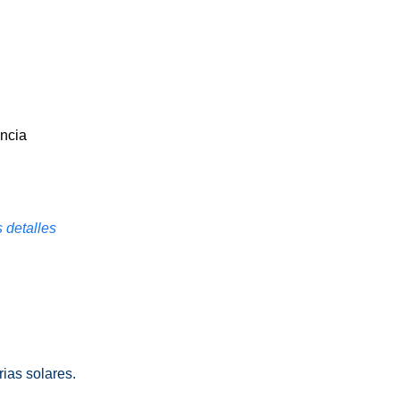
incia
 detalles
ias solares.