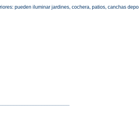
iores: pueden iluminar jardines, cochera, patios, canchas deport
_________________________