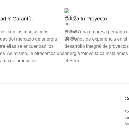
ad Y Garantía
Cotiza tu Proyecto
mos con las marcas más
Somos una empresa peruana 
das del mercado de energía
de 5 años de experiencia en el
ntre ellas se encuentran los
desarrollo integral de proyectos
tes Asimismo, le ofrecemos una
energía fotovoltaica instalamos
gama de productos.
el Perú.
C
+5
ec
AV