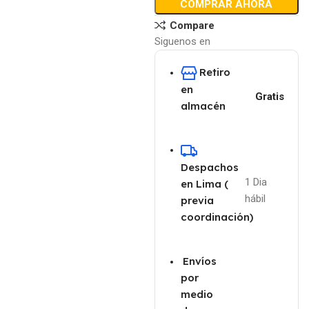
COMPRAR AHORA
Compare
Siguenos en
Retiro
en
Gratis
almacén
Despachos
1 Dia
en Lima (
hábil
previa
coordinación)
Envíos
por
medio