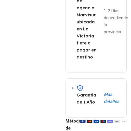
de
agencia
1-2 Días
Marvisur
dependiendo
ubicada
la
en La
provincia
Victoria
flete a
pagar en
destino
Mas
Garantia
detalles
de 1 Año
Métodos
de