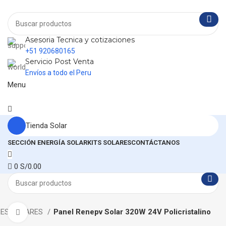
Asesoria Tecnica y cotizaciones
+51 920680165
Servicio Post Venta
Envíos a todo el Peru
Menu
Tienda Solar
SECCIÓN ENERGÍA SOLAR
KITS SOLARES
CONTÁCTANOS
0
S/
0.00
LES SOLARES
Panel Renepv Solar 320W 24V Policristalino
Click to enlarge