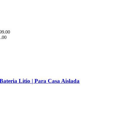
99.00
1.00
o
l
.00.
teria Litio | Para Casa Aislada