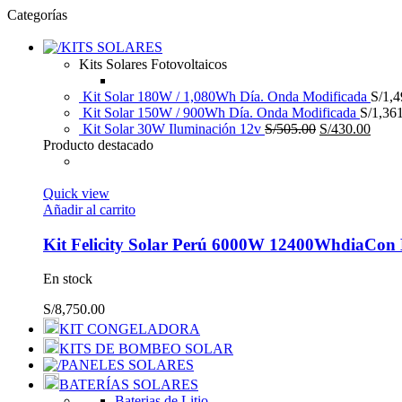
Categorías
KITS SOLARES
Kits Solares Fotovoltaicos
Kit Solar 180W / 1,080Wh Día. Onda Modificada
S/
1,4
Kit Solar 150W / 900Wh Día. Onda Modificada
S/
1,36
El
El
Kit Solar 30W Iluminación 12v
S/
505.00
S/
430.00
precio
preci
Producto destacado
original
actua
era:
es:
S/505.00.
S/430
Quick view
Añadir al carrito
Kit Felicity Solar Perú 6000W 12400WhdiaCon Ba
En stock
S/
8,750.00
KIT CONGELADORA
KITS DE BOMBEO SOLAR
PANELES SOLARES
BATERÍAS SOLARES
Baterias de Litio