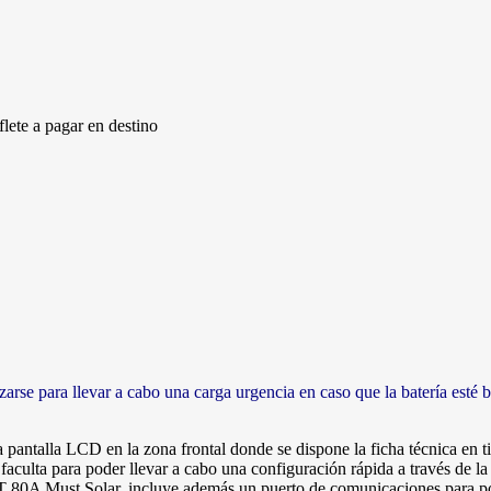
lete a pagar en destino
 para llevar a cabo una carga urgencia en caso que la batería esté baj
talla LCD en la zona frontal donde se dispone la ficha técnica en ti
 faculta para poder llevar a cabo una configuración rápida a través de l
 80A Must Solar, incluye además un puerto de comunicaciones para pod