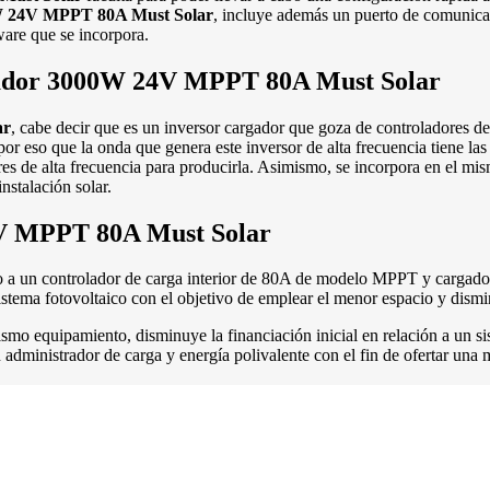
W 24V MPPT 80A Must Solar
, incluye además un puerto de comunica
ware que se incorpora.
rgador 3000W 24V MPPT 80A Must Solar
ar
, cabe decir que es un inversor cargador que goza de controladores
 eso que la onda que genera este inversor de alta frecuencia tiene las m
es de alta frecuencia para producirla. Asimismo, se incorpora en el mis
nstalación solar.
4V MPPT 80A Must Solar
 a un controlador de carga interior de 80A de modelo MPPT y cargador d
sistema fotovoltaico con el objetivo de emplear el menor espacio y dismin
ismo equipamiento, disminuye la financiación inicial en relación a un 
 administrador de carga y energía polivalente con el fin de ofertar u