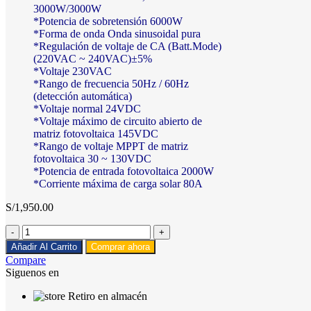
3000W/3000W
*Potencia de sobretensión 6000W
*Forma de onda Onda sinusoidal pura
*Regulación de voltaje de CA (Batt.Mode)
(220VAC ~ 240VAC)±5%
*Voltaje 230VAC
*Rango de frecuencia 50Hz / 60Hz
(detección automática)
*Voltaje normal 24VDC
*Voltaje máximo de circuito abierto de
matriz fotovoltaica 145VDC
*Rango de voltaje MPPT de matriz
fotovoltaica 30 ~ 130VDC
*Potencia de entrada fotovoltaica 2000W
*Corriente máxima de carga solar 80A
S/
1,950.00
Inversor
Cargador
Añadir Al Carrito
Comprar ahora
3000W
Compare
24V
Siguenos en
MPPT
80A
Retiro en almacén
Must