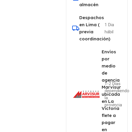
almacén
Despachos
en Lima (
1 Dia
previa
hábil
coordinación)
Envíos
por
medio
de
agencia
1-2 Días
Marvisur
dependiendo
ubicada
la
en La
provincia
Victoria
flete a
pagar
en