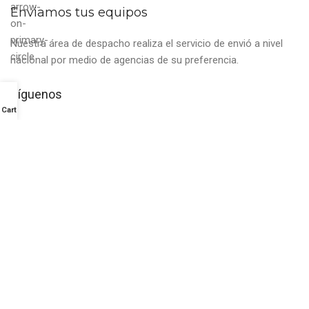
Enviamos tus equipos
Nuestra área de despacho realiza el servicio de envió a nivel
nacional por medio de agencias de su preferencia.
Síguenos
Cart
Contáctanos
+51 920680165
ecosolar@ecosolarperu.com
AV. CONSTELACION 2596 , SAN JUAN DE LURIGANCHO , LIMA
PERU.
ECO INVERSIONES & SOLUCIONES PERU E.I.R.L - RUC
20612203572
IMPORTACIÓN , COMERCIALIZACIÓN E INSTALACIÓN DE
EQUIPOS DE ENERGIA RENOVABLE